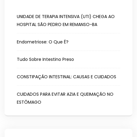
UNIDADE DE TERAPIA INTENSIVA (UTI) CHEGA AO
HOSPITAL SÃO PEDRO EM REMANSO-BA
Endometriose: O Que É?
Tudo Sobre Intestino Preso
CONSTIPAÇÃO INTESTINAL: CAUSAS E CUIDADOS
CUIDADOS PARA EVITAR AZIA E QUEIMAÇÃO NO
ESTÔMAGO