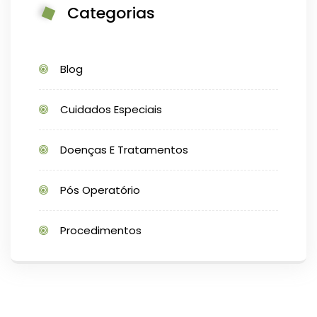
Categorias
Blog
Cuidados Especiais
Doenças E Tratamentos
Pós Operatório
Procedimentos