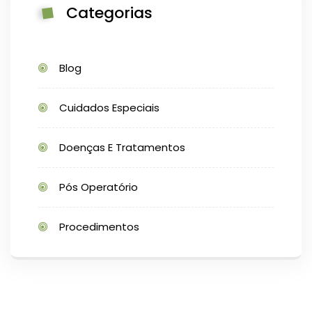
Categorias
Blog
Cuidados Especiais
Doenças E Tratamentos
Pós Operatório
Procedimentos