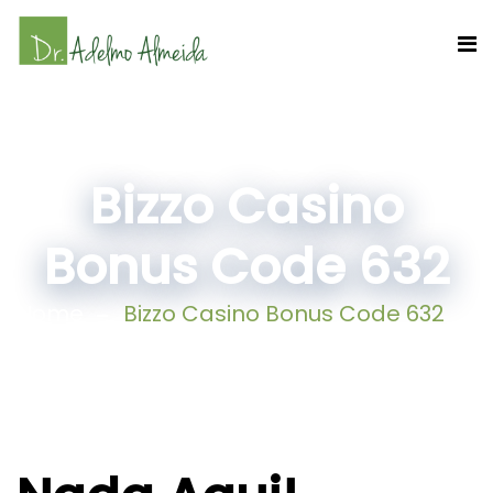
Bizzo Casino
Bonus Code 632
Home
Bizzo Casino Bonus Code 632