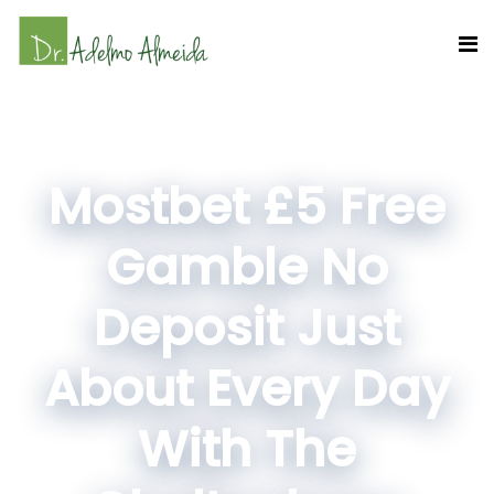
Mostbet £5 Free
Gamble No
Deposit Just
About Every Day
With The