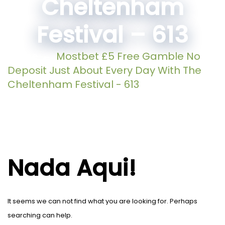
Cheltenham
Festival – 613
Home
Mostbet £5 Free Gamble No
Deposit Just About Every Day With The
Cheltenham Festival - 613
Nada Aqui!
It seems we can not find what you are looking for. Perhaps
searching can help.