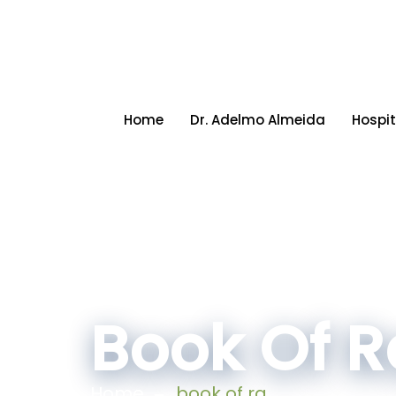
Home
Dr. Adelmo Almeida
Hospit
Book Of R
Home
book of ra